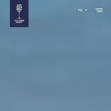
NL
DA
EN
SE
IT
ES