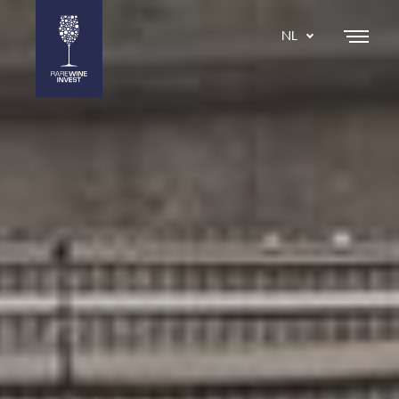
NL
DA
EN
SE
IT
ES