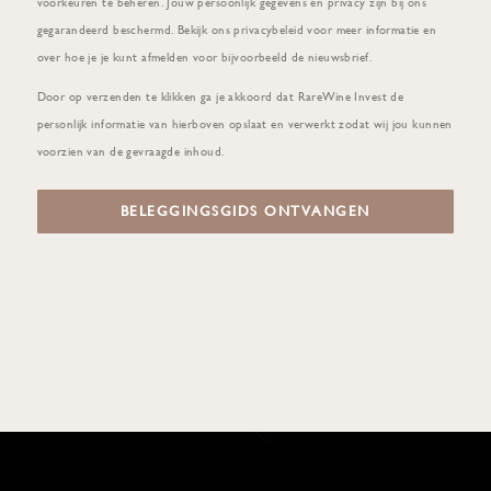
voorkeuren te beheren. Jouw persoonlijk gegevens en privacy zijn bij ons
gegarandeerd beschermd. Bekijk ons
privacybeleid
voor meer informatie en
over hoe je je kunt afmelden voor bijvoorbeeld de nieuwsbrief.
Door op verzenden te klikken ga je akkoord dat RareWine Invest de
personlijk informatie van hierboven opslaat en verwerkt zodat wij jou kunnen
voorzien van de gevraagde inhoud.