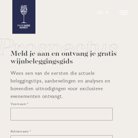
NL
DA
EN
SE
Prospectus
IT
ES
Meld je aan en ontvang je gratis
wijnbeleggingsgids
Wees een van de eersten die actuele
beleggingstips, aanbevelingen en analyses en
bovendien uitnodigingen voor exclusieve
evenementen ontvangt.
Voornaam
*
Achternaam
*