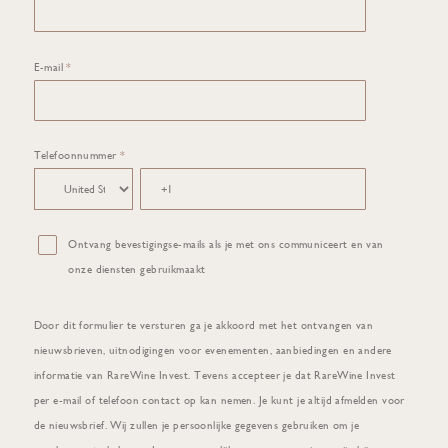
E-mail
*
Telefoonnummer
*
Ontvang bevestigingse-mails als je met ons communiceert en van
onze diensten gebruikmaakt
Door dit formulier te versturen ga je akkoord met het ontvangen van
nieuwsbrieven, uitnodigingen voor evenementen, aanbiedingen en andere
informatie van RareWine Invest. Tevens accepteer je dat RareWine Invest
per e-mail of telefoon contact op kan nemen. Je kunt je altijd afmelden voor
de nieuwsbrief. Wij zullen je persoonlijke gegevens gebruiken om je