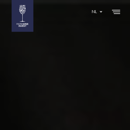
NL
DA
EN
SE
IT
ES