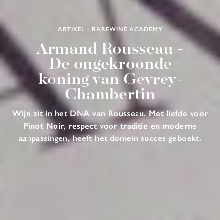
ARTIKEL - RAREWINE ACADEMY
Armand Rousseau -
De ongekroonde
koning van Gevrey-
Chambertin
Wijn zit in het DNA van Rousseau. Met liefde voor
Pinot Noir, respect voor traditie en moderne
aanpassingen, heeft het domein succes geboekt.